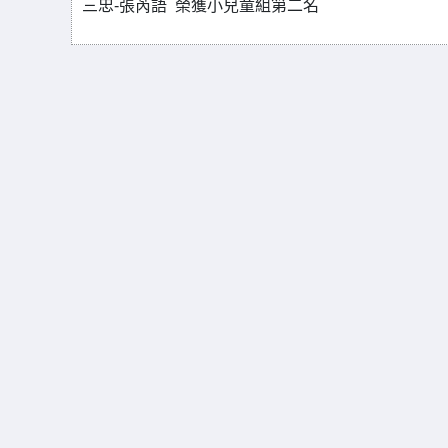
三忠-張芮語 榮獲小兒童組第二名