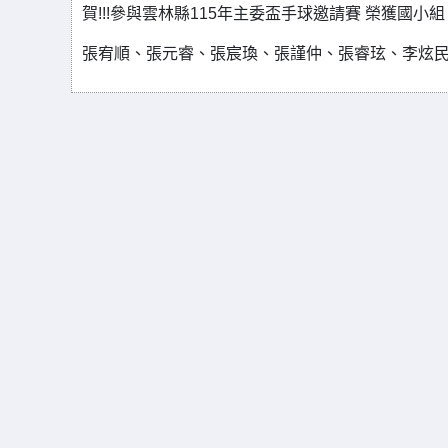
賀!!!參與雲林縣115年主委盃手球邀請賽 榮獲國小組 
張宥順、張元睿、張宸瑍、張謹仲、張睿玹、李炫