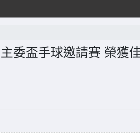
5年主委盃手球邀請賽 榮獲