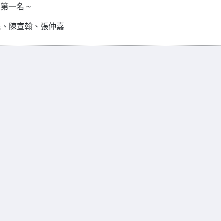
第一名 ~
民、陳宣翰、張仲嘉