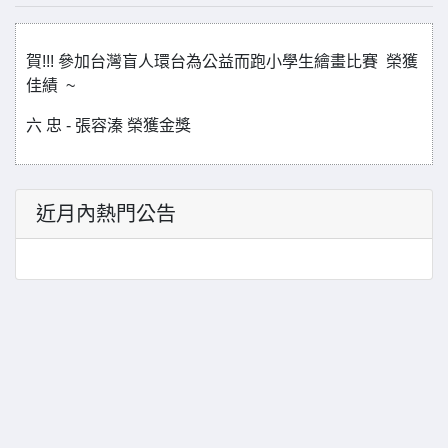
賀!!! 參加台灣盲人環台為公益而跑小學生繪畫比賽 榮獲
佳績 ~
六 忠 - 張容溱 榮獲金獎
近月內熱門公告