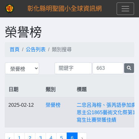
彰化縣明聖國小全球資訊網
榮譽榜
首頁
公告列表
類別搜尋
日期
類別
標題
2025-02-12
榮譽榜
二忠呂海榕、張芮語參加廣
恩主公1865藝術文化祭第14
寫生比賽榮獲佳績
‹
1
2
3
4
5
6
›